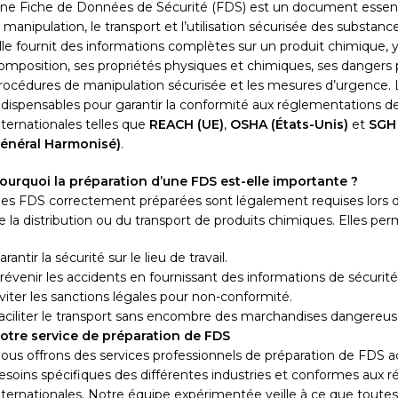
ne Fiche de Données de Sécurité (FDS) est un document essenti
a manipulation, le transport et l’utilisation sécurisée des substan
lle fournit des informations complètes sur un produit chimique, 
omposition, ses propriétés physiques et chimiques, ses dangers p
rocédures de manipulation sécurisée et les mesures d’urgence.
ndispensables pour garantir la conformité aux réglementations de
nternationales telles que
REACH (UE)
,
OSHA (États-Unis)
et
SGH
énéral Harmonisé)
.
ourquoi la préparation d’une FDS est-elle importante ?
es FDS correctement préparées sont légalement requises lors de 
e la distribution ou du transport de produits chimiques. Elles per
arantir la sécurité sur le lieu de travail.
révenir les accidents en fournissant des informations de sécurité 
viter les sanctions légales pour non-conformité.
aciliter le transport sans encombre des marchandises dangereus
otre service de préparation de FDS
ous offrons des services professionnels de préparation de FDS 
esoins spécifiques des différentes industries et conformes aux 
nternationales. Notre équipe expérimentée veille à ce que toutes