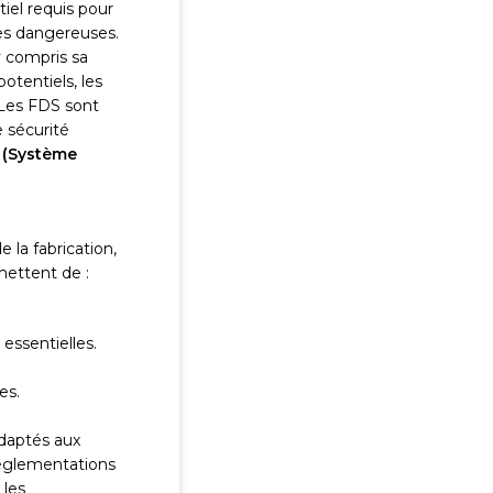
el requis pour
ces dangereuses.
y compris sa
otentiels, les
 Les FDS sont
 sécurité
 (Système
la fabrication,
mettent de :
essentielles.
es.
adaptés aux
réglementations
 les