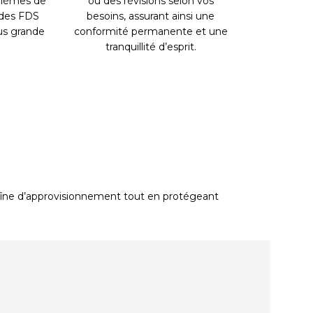
blèmes de
ou des révisions selon vos
 des FDS
besoins, assurant ainsi une
lus grande
conformité permanente et une
tranquillité d’esprit.
chaîne d’approvisionnement tout en protégeant